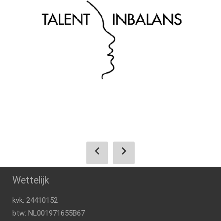
Wettelijk
kvk: 24410152
btw: NL001971655B67